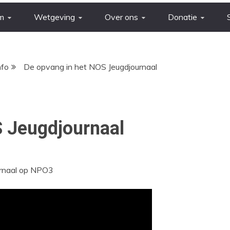
m
Wetgeving
Over ons
Donatie
nfo
De opvang in het NOS Jeugdjournaal
S Jeugdjournaal
urnaal op NPO3