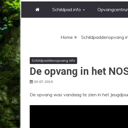
Schildpad info
Opvangcentru
Jij bent hier
Home
Schildpaddenopvang i
Schildpaddenopvang info
De opvang in het NO
30-07-2019
De opvang was vandaag te zien in het Jeugdjo