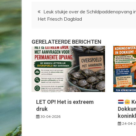
Bericht
Leuk stukje over de Schildpaddenopvang i
Het Friesch Dagblad
navigatie
GERELATEERDE BERICHTEN
LET OP! Het is extreem
K
druk
Dokkum 
konink
30-04-2026
24-04-