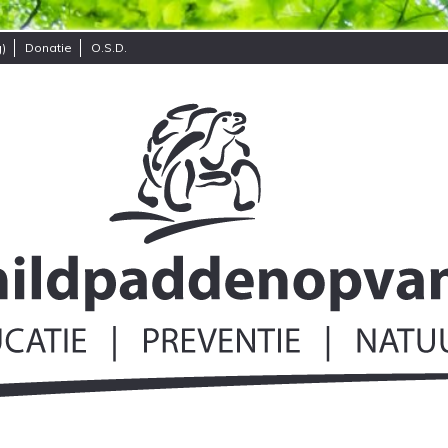
)
Donatie
O.S.D.