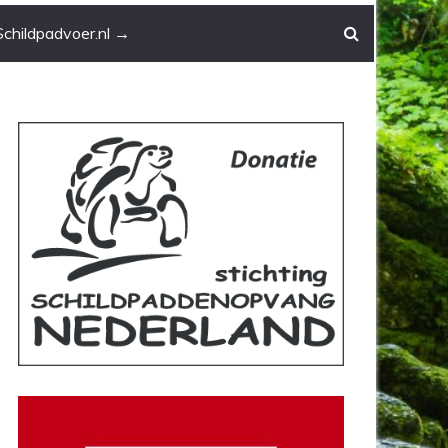
Schildpadvoer.nl →