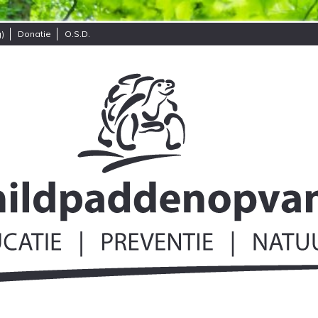
)
Donatie
O.S.D.