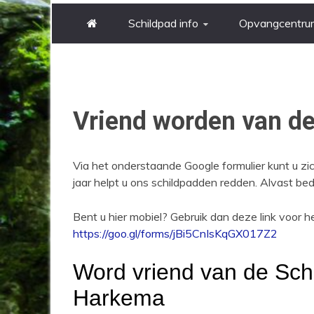
Schildpad info
Opvangcentru
Vriend worden van d
Via het onderstaande Google formulier kunt u z
jaar helpt u ons schildpadden redden. Alvast be
Bent u hier mobiel? Gebruik dan deze link voor het
https://goo.gl/forms/jBi5CnIsKqGX017Z2