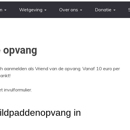
m
Wetgeving
Over ons
Donatie
e opvang
ich aanmelden als Vriend van de opvang. Vanaf 10 euro per
dankt!
 invulformulier.