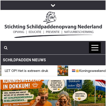
Skip
to
content
SCHILDPADDEN NIEUWS
LET OP! Het is extreem druk
Koningsweekend: Do