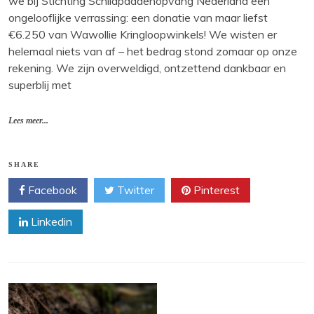
we bij Stichting Schildpaddenopvang Nederland een
ongelooflijke verrassing: een donatie van maar liefst
€6.250 van Wawollie Kringloopwinkels! We wisten er
helemaal niets van af – het bedrag stond zomaar op onze
rekening. We zijn overweldigd, ontzettend dankbaar en
superblij met
Lees meer...
SHARE
Facebook
Twitter
Pinterest
Linkedin