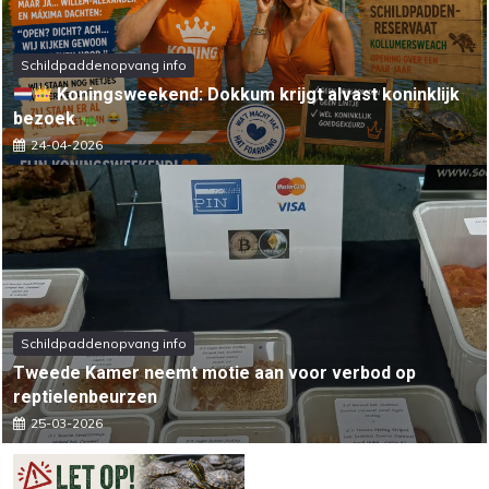
Schildpaddenopvang info
Koningsweekend: Dokkum krijgt alvast koninklijk
bezoek
24-04-2026
Schildpaddenopvang info
Tweede Kamer neemt motie aan voor verbod op
reptielenbeurzen
25-03-2026