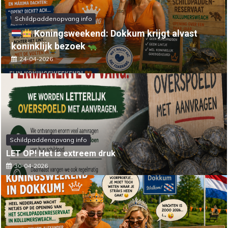
Schildpaddenopvang info
Tweede Kamer neemt motie aan voor verbod op
reptielenbeurzen
25-03-2026
Schildpaddenopvang info
LET OP! Het is extreem druk
30-04-2026