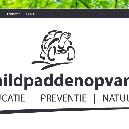
)
Donatie
O.S.D.