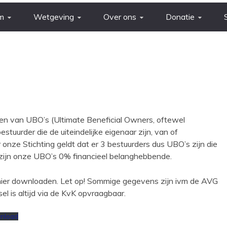
m
Wetgeving
Over ons
Donatie
doen van UBO’s (Ultimate Beneficial Owners, oftewel
stuurder die de uiteindelijke eigenaar zijn, van of
nze Stichting geldt dat er 3 bestuurders dus UBO’s zijn die
zijn onze UBO’s 0% financieel belanghebbende.
 hier downloaden. Let op! Sommige gegevens zijn ivm de AVG
l is altijd via de KvK opvraagbaar.
nload