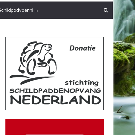
Schildpadvoer.nl →