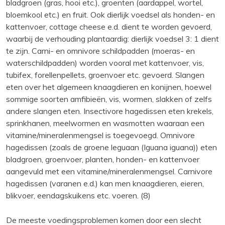
bladgroen (gras, hooi etc.), groenten (aardappel, wortel,
bloemkool etc.) en fruit. Ook dierlijk voedsel als honden- en
kattenvoer, cottage cheese e.d. dient te worden gevoerd,
waarbij de verhouding plantaardig: dierlijk voedsel 3: 1 dient
te zijn. Carni- en omnivore schildpadden (moeras- en
waterschildpadden) worden vooral met kattenvoer, vis,
tubifex, forellenpellets, groenvoer etc. gevoerd. Slangen
eten over het algemeen knaagdieren en konijnen, hoewel
sommige soorten amfibieën, vis, wormen, slakken of zelfs
andere slangen eten. Insectivore hagedissen eten krekels,
sprinkhanen, meelwormen en wasmotten waaraan een
vitamine/mineralenmengsel is toegevoegd. Omnivore
hagedissen (zoals de groene leguaan (Iguana iguana)) eten
bladgroen, groenvoer, planten, honden- en kattenvoer
aangevuld met een vitamine/mineralenmengsel. Carnivore
hagedissen (varanen e.d.) kan men knaagdieren, eieren,
blikvoer, eendagskuikens etc. voeren. (8)
De meeste voedingsproblemen komen door een slecht