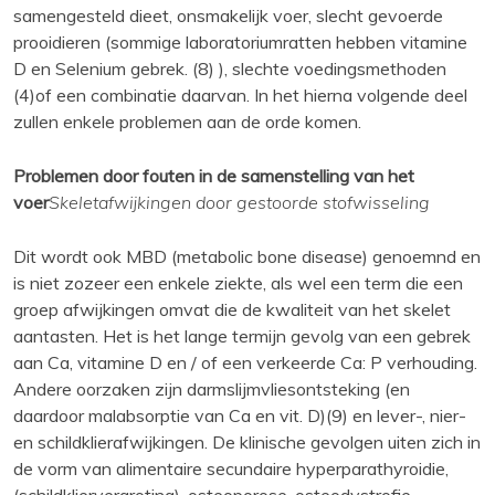
samengesteld dieet, onsmakelijk voer, slecht gevoerde
prooidieren (sommige laboratoriumratten hebben vitamine
D en Selenium gebrek. (8) ), slechte voedingsmethoden
(4)of een combinatie daarvan. In het hierna volgende deel
zullen enkele problemen aan de orde komen.
Problemen door fouten in de samenstelling van het
voer
Skeletafwijkingen door gestoorde stofwisseling
Dit wordt ook MBD (metabolic bone disease) genoemnd en
is niet zozeer een enkele ziekte, als wel een term die een
groep afwijkingen omvat die de kwaliteit van het skelet
aantasten. Het is het lange termijn gevolg van een gebrek
aan Ca, vitamine D en / of een verkeerde Ca: P verhouding.
Andere oorzaken zijn darmslijmvliesontsteking (en
daardoor malabsorptie van Ca en vit. D)(9) en lever-, nier-
en schildklierafwijkingen. De klinische gevolgen uiten zich in
de vorm van alimentaire secundaire hyperparathyroidie,
(schildkliervergroting), osteoporose, osteodystrofie