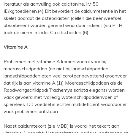
literatuur als aanvulling ook calcitonine, IM 50
IE/kg,toedienen.(4) Dit bevordert de calciumretentie in het
skelet doordat de osteoclasten (cellen die beenweefsel
absorberen) worden geremd waardoor indirect (via PTH
)ook de nieren minder Ca uitscheiden (6)
Vitamine A
Problemen met vitamine A komen vooral voor bij
moerasschildpadden (en niet bij landschildpadden,
landschildpadden eten veel caroteenbevattend groenvoer
dat rijk is aan vitamine A.(1)) Moerasschildpadden als de
Roodwangschildpad(Trachemys scripta elegans) worden
vaak gevoerd met ‘volledig waterschildpaddenvoer’ of
spiervlees. Dit voedsel is echter multideficient waardoor er
vaak problemen ontstaan.
Naast calciumtekort (zie MBD) is vooral het tekort aan
vitamine A berucht. Het respiratoire, oculaire, endocriene en