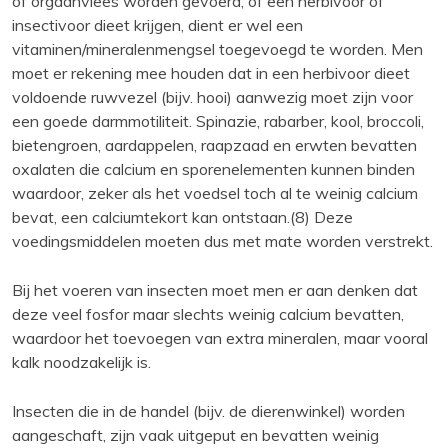
of orgaanvlees worden gevoerd, of een herbivoor of
insectivoor dieet krijgen, dient er wel een
vitaminen/mineralenmengsel toegevoegd te worden. Men
moet er rekening mee houden dat in een herbivoor dieet
voldoende ruwvezel (bijv. hooi) aanwezig moet zijn voor
een goede darmmotiliteit. Spinazie, rabarber, kool, broccoli,
bietengroen, aardappelen, raapzaad en erwten bevatten
oxalaten die calcium en sporenelementen kunnen binden
waardoor, zeker als het voedsel toch al te weinig calcium
bevat, een calciumtekort kan ontstaan.(8) Deze
voedingsmiddelen moeten dus met mate worden verstrekt.
Bij het voeren van insecten moet men er aan denken dat
deze veel fosfor maar slechts weinig calcium bevatten,
waardoor het toevoegen van extra mineralen, maar vooral
kalk noodzakelijk is.
Insecten die in de handel (bijv. de dierenwinkel) worden
aangeschaft, zijn vaak uitgeput en bevatten weinig