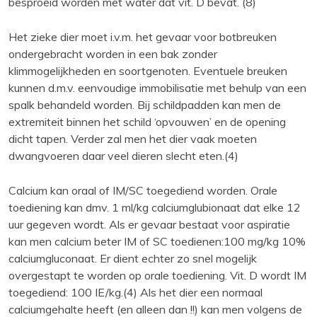
besproeid worden met water dat vit. D bevat. (8)
Het zieke dier moet i.v.m. het gevaar voor botbreuken
ondergebracht worden in een bak zonder
klimmogelijkheden en soortgenoten. Eventuele breuken
kunnen d.m.v. eenvoudige immobilisatie met behulp van een
spalk behandeld worden. Bij schildpadden kan men de
extremiteit binnen het schild ‘opvouwen’ en de opening
dicht tapen. Verder zal men het dier vaak moeten
dwangvoeren daar veel dieren slecht eten.(4)
Calcium kan oraal of IM/SC toegediend worden. Orale
toediening kan dmv. 1 ml/kg calciumglubionaat dat elke 12
uur gegeven wordt. Als er gevaar bestaat voor aspiratie
kan men calcium beter IM of SC toedienen:100 mg/kg 10%
calciumgluconaat. Er dient echter zo snel mogelijk
overgestapt te worden op orale toediening. Vit. D wordt IM
toegediend: 100 IE/kg.(4) Als het dier een normaal
calciumgehalte heeft (en alleen dan !!) kan men volgens de