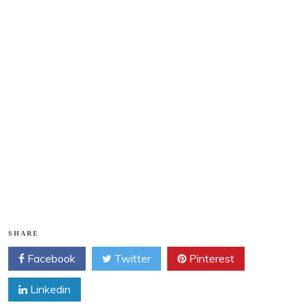
28 zonnepanelen oost west sinds aug 2022
SHARE
Facebook
Twitter
Pinterest
Linkedin