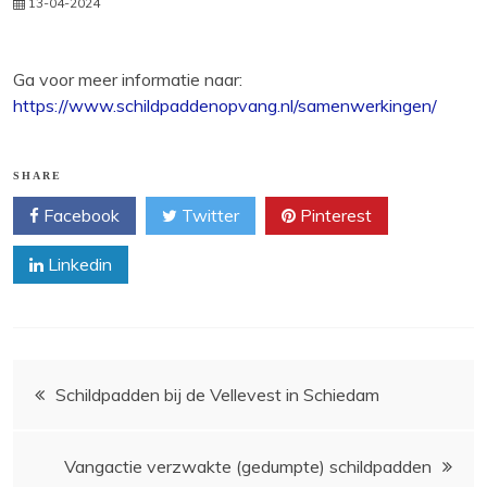
13-04-2024
Ga voor meer informatie naar:
https://www.schildpaddenopvang.nl/samenwerkingen/
SHARE
Facebook
Twitter
Pinterest
Linkedin
Bericht
Schildpadden bij de Vellevest in Schiedam
navigatie
Vangactie verzwakte (gedumpte) schildpadden