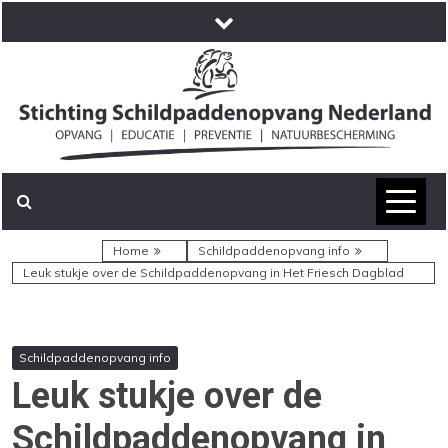
Skip
to
content
Jij bent hier
Home
Schildpaddenopvang info
Leuk stukje over de Schildpaddenopvang in Het Friesch Dagblad
Schildpaddenopvang info
Leuk stukje over de
Schildpaddenopvang in