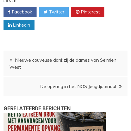
SHARE
Facebook
Twitter
Pinterest
Linkedin
Bericht
Nieuwe couveuse dankzij de dames van Selmien
West
navigatie
De opvang in het NOS Jeugdjournaal
GERELATEERDE BERICHTEN