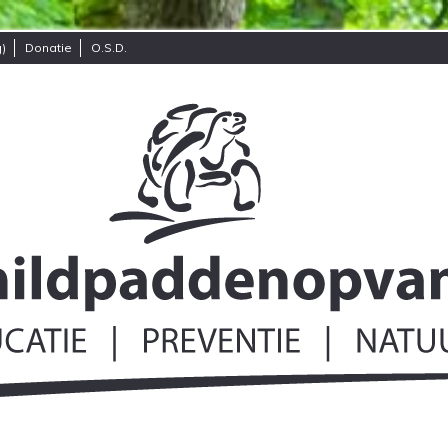
)
Donatie
O.S.D.