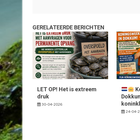
navigatie
GERELATEERDE BERICHTEN
LET OP! Het is extreem
K
druk
Dokkum 
konink
30-04-2026
24-04-