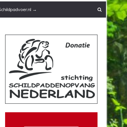
Schildpadvoer.nl →