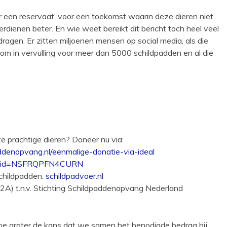
 een reservaat, voor een toekomst waarin deze dieren niet
rdienen beter. En wie weet bereikt dit bericht toch heel veel
agen. Er zitten miljoenen mensen op social media, als die
om in vervulling voor meer dan 5000 schildpadden en al die
eze prachtige dieren? Doneer nu via:
ddenopvang.nl/eenmalige-donatie-via-ideal
on_id=NSFRQPFN4CURN
schildpadden:
schildpadvoer.nl
t.n.v. Stichting Schildpaddenopvang Nederland
oe groter de kans dat we samen het benodigde bedrag bij