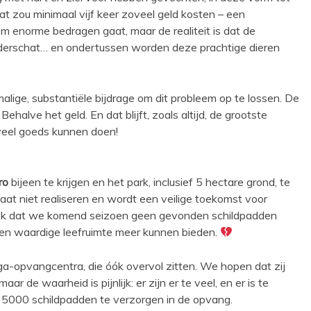
 zou minimaal vijf keer zoveel geld kosten – een
m enorme bedragen gaat, maar de realiteit is dat de
nderschat… en ondertussen worden deze prachtige dieren
lige, substantiële bijdrage om dit probleem op te lossen. De
 Behalve het geld. En dat blijft, zoals altijd, de grootste
veel goeds kunnen doen!
ro
bijeen te krijgen en het park, inclusief 5 hectare grond, te
at niet realiseren en wordt een veilige toekomst voor
 ook dat we komend seizoen geen gevonden schildpadden
n waardige leefruimte meer kunnen bieden.
ega-opvangcentra, die óók overvol zitten. We hopen dat zij
de waarheid is pijnlijk: er zijn er te veel, en er is te
n 5000 schildpadden te verzorgen in de opvang.