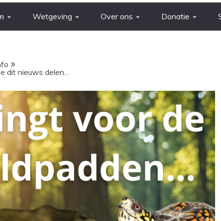
m
Wetgeving
Over ons
Donatie
nfo
e dit nieuws delen…