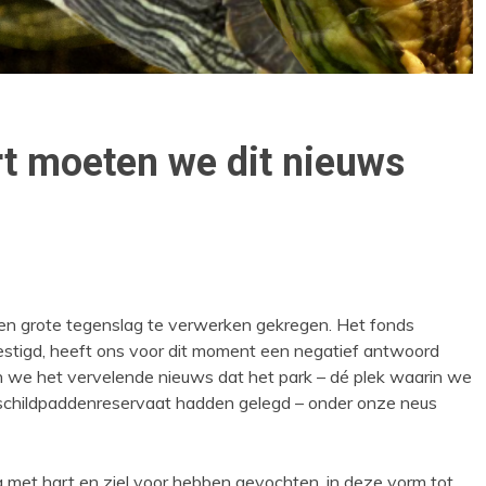
rt moeten we dit nieuws
een grote tegenslag te verwerken gekregen. Het fonds
tigd, heeft ons voor dit moment een negatief antwoord
n we het vervelende nieuws dat het park – dé plek waarin we
schildpaddenreservaat hadden gelegd – onder onze neus
 met hart en ziel voor hebben gevochten, in deze vorm tot