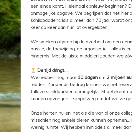
een einde komt. Helemaal opnieuw beginnen? Dat
onmogelijke opgave. We begrijpen dat het hier o
schildpaddencrisis al meer dan 70 jaar wordt o
keer op keer aan hun lot overgelaten.
We smeken al jaren bij de overheid om een eenma
passie, de toewijding, de organisatie – alles is er.
hindernis. Met de juiste middelen zouden we zó
De tijd dringt…
We hebben nog maar
10 dagen
om
2 miljoen eu
redden. Zonder dit bedrag kunnen we het reserva
talloze schildpadden onmogelijk. Dit betekent
kunnen opvangen – simpelweg omdat we ze gee
Onze harten huilen, net als die van al onze coll
misschien nog enkele dieren kunnen opnemen… maar 
weinig ruimte. Wij hebben inmiddels al meer da