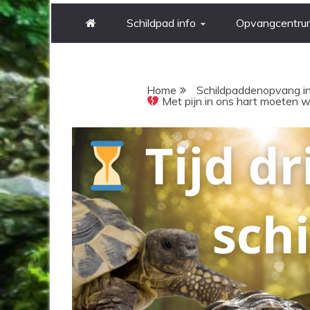
Schildpad info
Opvangcentru
Jij bent hier
Home
Schildpaddenopvang i
Met pijn in ons hart moeten w