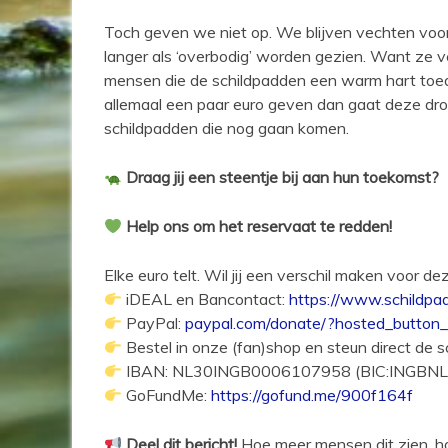
Toch geven we niet op. We blijven vechten voor
langer als ‘overbodig’ worden gezien. Want ze ve
mensen die de schildpadden een warm hart toedr
allemaal een paar euro geven dan gaat deze dro
schildpadden die nog gaan komen.
Draag jij een steentje bij aan hun toekomst?
Help ons om het reservaat te redden!
Elke euro telt. Wil jij een verschil maken voor d
iDEAL en Bancontact:
https://www.schildpa
PayPal:
paypal.com/donate/?hosted_butt
Bestel in onze (fan)shop en steun direct de 
IBAN: NL30INGB0006107958 (BIC:INGBNL2A) 
GoFundMe:
https://gofund.me/900f164f
Deel dit bericht!
Hoe meer mensen dit zien, h