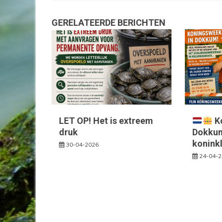
GERELATEERDE BERICHTEN
LET OP! Het is extreem
K
druk
Dokkum 
konink
30-04-2026
24-04-