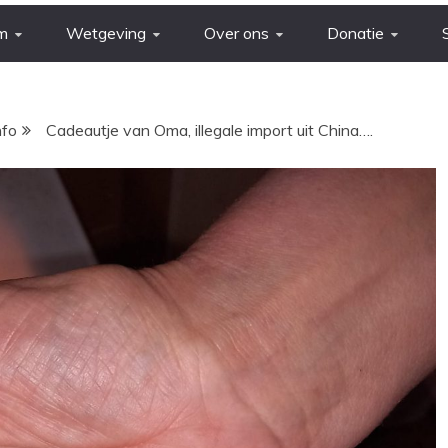
m
Wetgeving
Over ons
Donatie
nfo
Cadeautje van Oma, illegale import uit China….