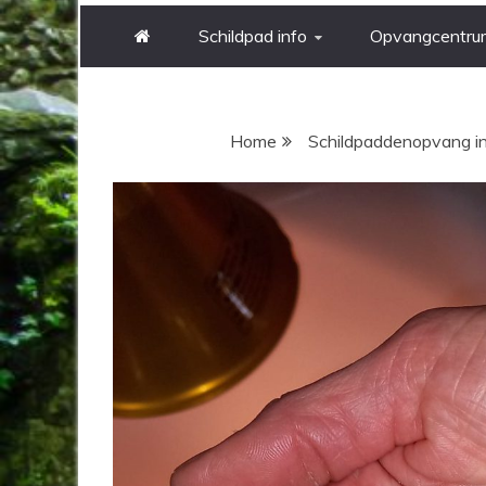
Schildpad info
Opvangcentru
Jij bent hier
Home
Schildpaddenopvang i