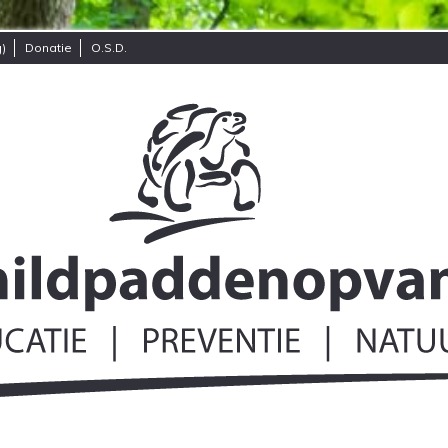
)
Donatie
O.S.D.