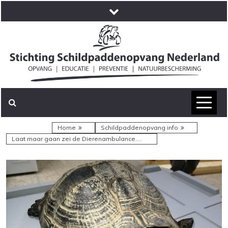
Skip
to
content
Jij bent hier
Home
Schildpaddenopvang info
Laat maar gaan zei de Dierenambulance….