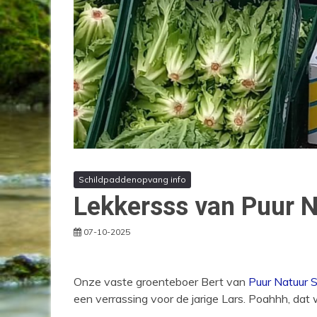
Schildpaddenopvang info
Lekkersss van Puur N
07-10-2025
Onze vaste groenteboer Bert van
Puur Natuur 
een verrassing voor de jarige Lars. Poahhh, dat