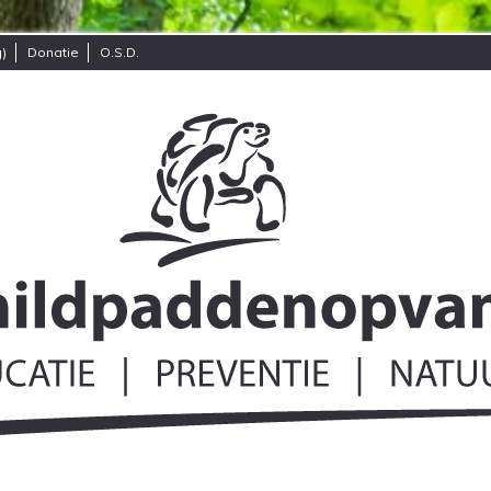
)
Donatie
O.S.D.