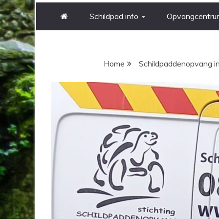
Schildpad info
Opvangcentru
Jij bent hier
Home
Schildpaddenopvang i