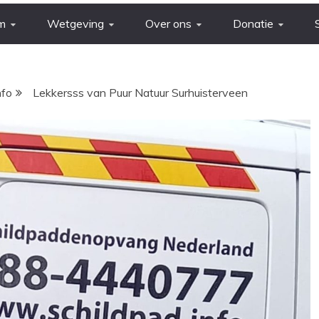
m
Wetgeving
Over ons
Donatie
nfo
Lekkersss van Puur Natuur Surhuisterveen