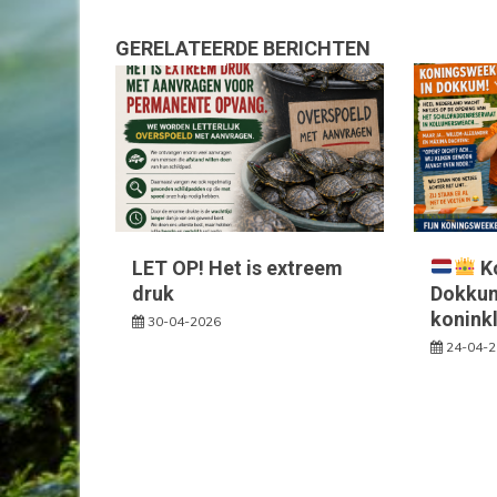
GERELATEERDE BERICHTEN
LET OP! Het is extreem
K
druk
Dokkum 
konink
30-04-2026
24-04-