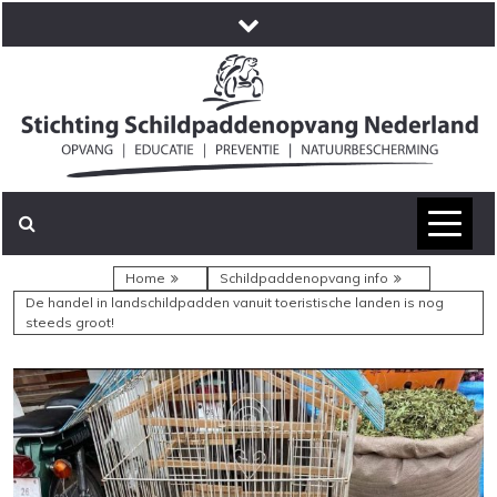
Skip
to
content
Jij bent hier
Home
Schildpaddenopvang info
De handel in landschildpadden vanuit toeristische landen is nog
steeds groot!