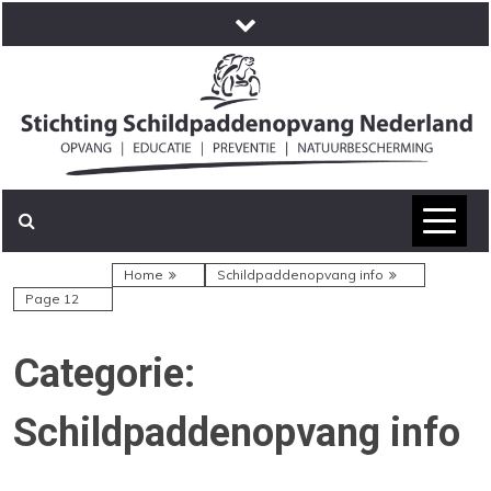
Skip
to
content
Jij bent hier
Home
Schildpaddenopvang info
Page 12
Categorie:
Schildpaddenopvang info