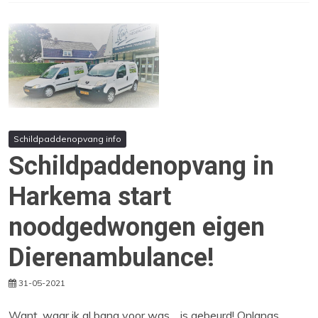
Schildpaddenopvang info
Schildpaddenopvang in
Harkema start
noodgedwongen eigen
Dierenambulance!
31-05-2021
Want, waar ik al bang voor was… is gebeurd! Onlangs