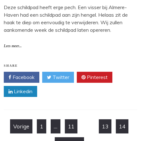
Deze schildpad heeft erge pech. Een visser bij Almere-
Haven had een schildpad aan zijn hengel. Helaas zit de
haak te diep om eenvoudig te verwijderen. Wij zullen
aankomende week de schildpad laten opereren.
Lees meer...
SHARE
Facebook
Twitter
Pinterest
Linkedin
Berichten
Vorige
1
…
11
12
13
14