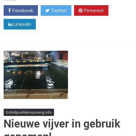
Facebook
Twitter
Pinterest
Linkedin
Schildpaddenopvang info
Nieuwe vijver in gebruik